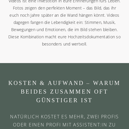
Videos ist eine Investition in eure Erinnerungen fürs Leben.
Fotos zeigen den perfekten Moment – das Bild, das ihr
euch noch Jahre später an die Wand hängen könnt. Videos
dagegen fangen die Lebendigkeit ein: Stimmen, Musik,
Bewegungen und Emotionen, die im Bild stehen bleiben.
Diese Kombination macht eure Hochzeitsdokumentation so
besonders und wertvoll.
KOSTEN & AUFWAND – WARUM
BEIDES ZUSAMMEN OFT
GÜNSTIGER IST
NATÜRLICH KOSTET ES MEHR, ZWEI PROFIS
ODER EINEN PROFI MIT ASSISTENT:IN ZU