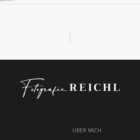
 suchen
ION
ÜBER MICH