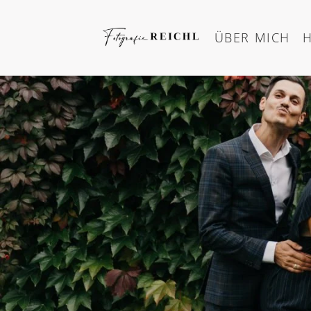
Skip
to
ÜBER MICH
content