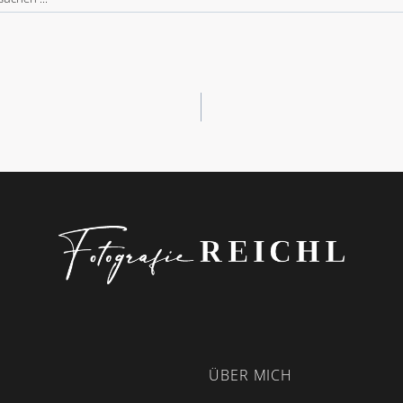
 suchen
ION
ÜBER MICH