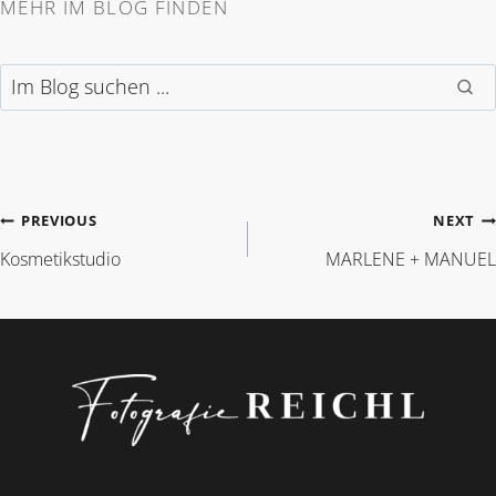
MEHR IM BLOG FINDEN
Im Blog suchen
BEITRAGSNAVIGAT
PREVIOUS
NEXT
Kosmetikstudio
MARLENE + MANUEL