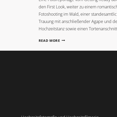
den First Look, weiter zu einem romantisc
Fotoshooting im Wald, einer standesamtli
Trauung mit anschließender Agape und 
Hochzeitstanz sowie einen Tortenanschnitt
ISABELLA
READ MORE
+
ROMAN