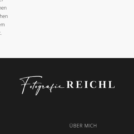
hen
chen
dem
.
ÜBER MICH