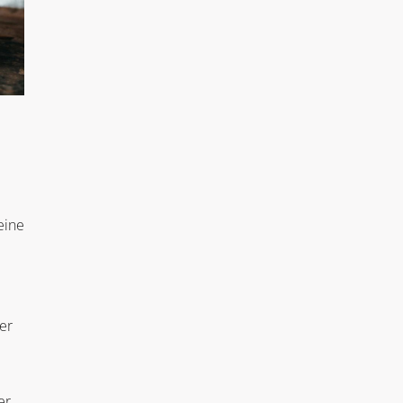
eine
er
er