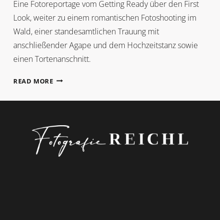
Eine Fotoreportage vom Getting Ready über den First
Look, weiter zu einem romantischen Fotoshooting im
Wald, einer standesamtlichen Trauung mit
anschließender Agape und dem Hochzeitstanz sowie
einen Tortenanschnitt.
ISABELLA
READ MORE
+
ROMAN