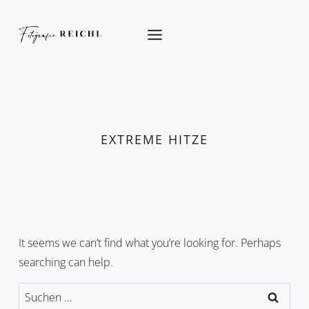
Skip
to
content
EXTREME HITZE
It seems we can’t find what you’re looking for. Perhaps
searching can help.
Suchen