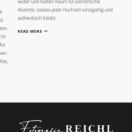
wider und bieten Raum für persönliche
Akzente, sodass jede Hochzeit einzigartig und
ie
authentisch bleibt.
nd
ten.
TREND
READ MORE
cht
für
osen
hte,