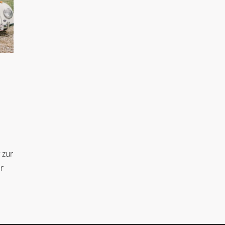
 zur
r