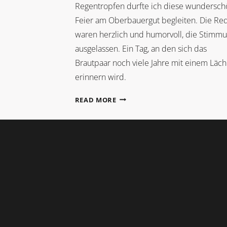
Regentropfen durfte ich diese wundersc
Feier am Oberbauergut begleiten. Die Re
waren herzlich und humorvoll, die Stimm
ausgelassen. Ein Tag, an den sich das
Brautpaar noch viele Jahre mit einem Läch
erinnern wird.
FRÜHLINGSHOCHZEIT
READ MORE
IM
BOTANISCHEN
GARTEN