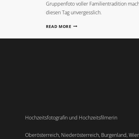
Gruppenfoto voller Familientradition mac
diesen Tag unvergesslich.
GLÜCKSKEKSE
READ MORE
&
FAMILIENMOMENTE
Hochzeitsfotografin und Hochzeitsfilmerin
Oberösterreich, Niederösterreich, Burgenland, Wien