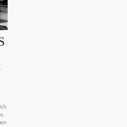
S
O
ich,
e.
ein