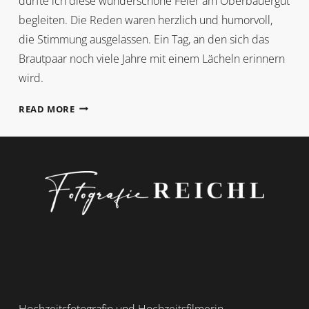
durfte ich diese wunderschöne Feier am Oberbauergut
begleiten. Die Reden waren herzlich und humorvoll,
die Stimmung ausgelassen. Ein Tag, an den sich das
Brautpaar noch viele Jahre mit einem Lächeln erinnern
wird.
FRÜHLINGSGEFÜHLE
READ MORE
AM
OBERBAUERGUT