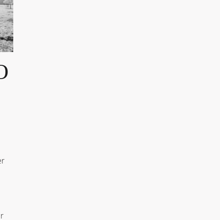
O
L
er
r