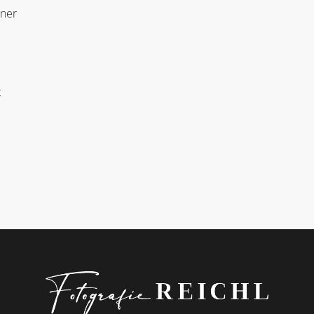
rner
t