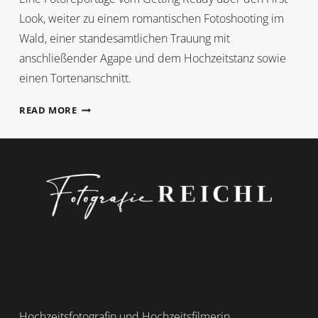
Look, weiter zu einem romantischen Fotoshooting im
Wald, einer standesamtlichen Trauung mit
anschließender Agape und dem Hochzeitstanz sowie
einen Tortenanschnitt.
ISABELLA
READ MORE
+
ROMAN
Hochzeitsfotografin und Hochzeitsfilmerin