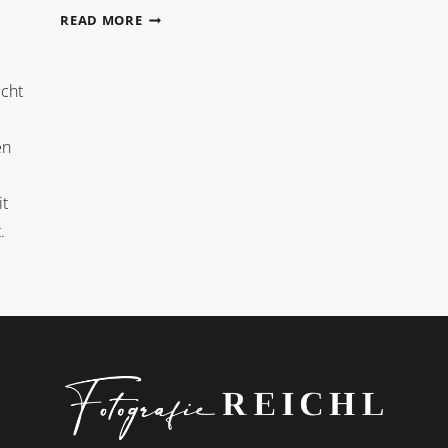
DANIELLE
READ MORE
+
ZACH
icht
en
it
.