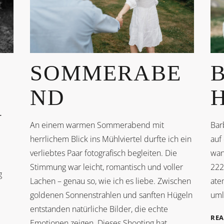
SOMMERABE
ND
Ü
An einem warmen Sommerabend mit
Bar
herrlichem Blick ins Mühlviertel durfte ich ein
auf 
verliebtes Paar fotografisch begleiten. Die
wan
Stimmung war leicht, romantisch und voller
222
g
Lachen – genau so, wie ich es liebe. Zwischen
ate
goldenen Sonnenstrahlen und sanften Hügeln
uml
entstanden natürliche Bilder, die echte
RE
Emotionen zeigen. Dieses Shooting hat