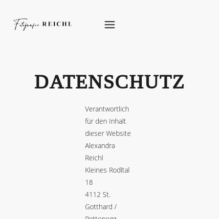
Skip
to
content
DATENSCHUTZ
Verantwortlich
für den Inhalt
dieser Website
Alexandra
Reichl
Kleines Rodltal
18
4112 St.
Gotthard /
Rottenegg