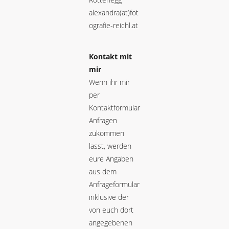
alexandra(at)fot
ografie-reichl.at
Kontakt mit
mir
Wenn ihr mir
per
Kontaktformular
Anfragen
zukommen
lasst, werden
eure Angaben
aus dem
Anfrageformular
inklusive der
von euch dort
angegebenen