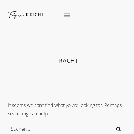
Skip
to
content
TRACHT
It seems we can’t find what you’re looking for. Perhaps
searching can help.
Suchen